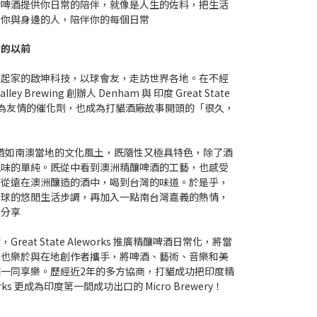
的啤酒提供你日常的陪伴，就像是人生的佐料，把生活
起你與身邊的人，陪伴你的每個日常
後的以前
雄起家的啟坤科技，以球會友，走訪世界各地。在不經
ey Brewing 創辦人 Denham 與 印度 Great State
l，酒精成為友情的催化劑，也成為打貓酒廠故事開頭的「很久，
ing 的酒，猶如南澳當地的文化風土，既隨性又極具特色，除了酒
風味的單純。既從中看到澳洲精釀啤酒的工藝，也感受
，從遠在澳洲釀造的酒中，喝到台灣的味道。於是乎，
半球的悠閒生活步調，再加入一點南台灣嘉義的熱情，
你分享
at State Aleworks 推廣精釀啤酒日常化，將當
，也樂於與在地創作者攜手，將啤酒、藝術、音樂和美
一同享樂。歷經近2年的多方協商，打貓成功把印度精
works 更成為印度第一間成功出口的 Micro Brewery！