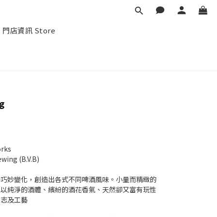
門店資訊 Store
g
rks
ng (B.V.B)
中巧妙變化，創造出各式不同啤酒風味。小量而精緻的
，以純淨的酒體、繽紛的酒花香氣、天然卻又富有玩性
意志及工藝