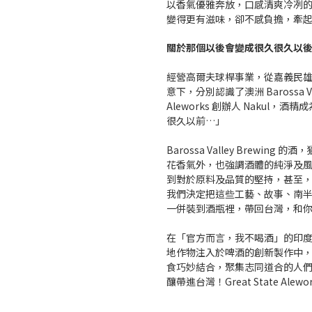
以香氣優雅奔放，口感清爽冷冽
變得更有滋味，卻不感負擔，牽
關於那個以後會變成很久很久以
經營高爾夫球桿事業，從嘉義民
意下，分別認識了澳洲 Barossa Vall
Aleworks 創辦人 Naku
很久以前…」
Barossa Valley Brew
花香氣外，也強調酒體的純淨及
到對於原料及品質的堅持，甚至
我們決定把這些工藝、故事、南
一併裝到酒瓶裡，帶回台灣，和
在「官方而言，我不喝酒」的印度，Gre
地作物注入於啤酒的創新製作中
食巧妙結合，聚集志同道合的人們
釀帶進台灣！Great State Ale