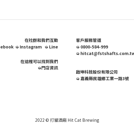
在社群和我們互動
客戶服務管道
cebook
➭
Instagram
➭
Line
➭
0800-584-999
➭
hitcat@fstshafts.com.t
在這裡可以找到我們
➭
門店資訊
啟坤科技股份有限公司
➭
嘉義縣民雄鄉工業一路3號
2022 © 打貓酒廠 Hit Cat Brewing