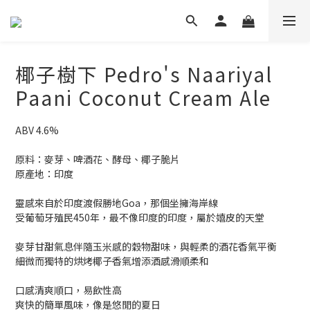
椰子樹下 Pedro's Naariyal
Paani Coconut Cream Ale
ABV 4.6%
原料：麥芽、啤酒花、酵母、椰子脆片
原產地：印度
靈感來自於印度渡假勝地Goa，那個坐擁海岸線
受葡萄牙殖民450年，最不像印度的印度，屬於嬉皮的天堂
麥芽甘甜氣息伴隨玉米感的穀物甜味，與輕柔的酒花香氣平衡
細微而獨特的烘烤椰子香氣增添酒感滑順柔和
口感清爽順口，易飲性高
爽快的簡單風味，像是悠閒的夏日