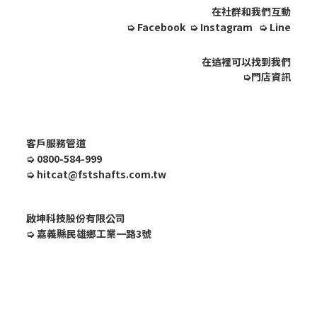
在社群和我們互動
➭
Facebook
➭
Instagram
➭
Line
在這裡可以找到我們
➭
門店資訊
客戶服務管道
➭
0800-584-999
➭
hitcat@fstshafts.com.tw
啟坤科技股份有限公司
➭
嘉義縣民雄鄉工業一路3號