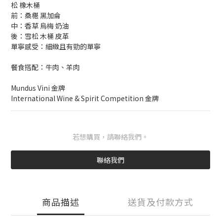
松 橡木桶
前：桑椹 黑加侖 
中：香草 烏梅 奶油
後：雪松 木桶 皮革
單寧感受：細緻且有勁的單寧
餐食搭配：牛肉、羊肉
Mundus Vini 金牌
International Wine & Spirit Competition 金牌
若想購買，請聯絡我們。
聯絡我們
商品描述
送貨及付款方式